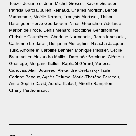
Touzé, Josiane et Jean-Michel Grosset, Xavier Giraudon,
Patricia García, Julien Remaud, Charles Morillon, Benoit
Vanhamme, Maëlle Terrom, François Morisset, Thibaut
Berenguer, Hervé Gourlaouen, Ninon Gourichon, Adélaïde
Marion de Procé, Denis Ménard, Rodolphe Gentilhomme,
Christine Coursières, Charlotte Normandin, Rares Ienasoaie,
Catherine Le Baron, Benjamin Meneghini, Natacha Jacquart-
Tulik, Antoine et Caroline Bannier, Monique Plessier, Cécile
Brettnacher, Alexandra Maillot, Dorothée Sornique, Clément
Guénégo, Morgane Belloir, Raphaël Gérard, Vanessa
Canovas, Alain Jouneau, Alexandre Cevlovsky-Haslé,
Corinne Batteux, Agnès Delume, Marie-Thérèse Fardeau,
Anne-Sophie David, Aurélia Elalouf, Mireille Rampillon,
Charly Parthonnaud.