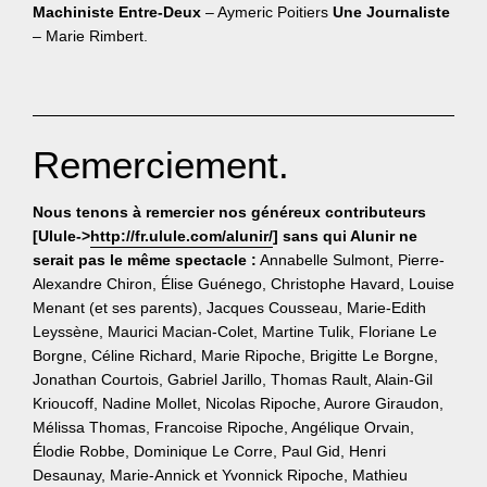
Machiniste Entre-Deux
– Aymeric Poitiers
Une Journaliste
– Marie Rimbert.
Remerciement.
Nous tenons à remercier nos généreux contributeurs
[Ulule->
http://fr.ulule.com/alunir/
] sans qui Alunir ne
serait pas le même spectacle :
Annabelle Sulmont, Pierre-
Alexandre Chiron, Élise Guénego, Christophe Havard, Louise
Menant (et ses parents), Jacques Cousseau, Marie-Edith
Leyssène, Maurici Macian-Colet, Martine Tulik, Floriane Le
Borgne, Céline Richard, Marie Ripoche, Brigitte Le Borgne,
Jonathan Courtois, Gabriel Jarillo, Thomas Rault, Alain-Gil
Krioucoff, Nadine Mollet, Nicolas Ripoche, Aurore Giraudon,
Mélissa Thomas, Francoise Ripoche, Angélique Orvain,
Élodie Robbe, Dominique Le Corre, Paul Gid, Henri
Desaunay, Marie-Annick et Yvonnick Ripoche, Mathieu